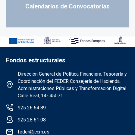
Calendarios de Convocatorias
Fondos estructurales
Información de la institución FEDER
Dirección General de Política Financiera, Tesorería y
Coordinación del FEDER Consejería de Hacienda,
Administraciones Públicas y Transformación Digital
Calle Real, 14- 45071
925 26 64 89
925 28 61 08
feder@jccm.es