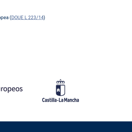
opea (
DOUE L 223/14
)