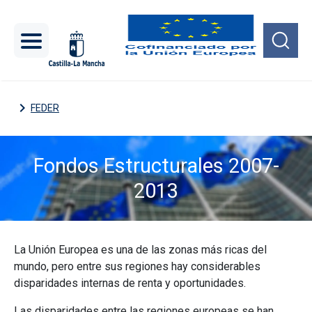
Pasar al contenido principal
FEDER
Fondos Estructurales 2007-
2013
Imagen
La Unión Europea es una de las zonas más ricas del
mundo, pero entre sus regiones hay considerables
disparidades internas de renta y oportunidades.
Las disparidades entre las regiones europeas se han