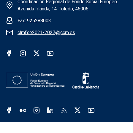
Información de la institución FSE
Coordinación Regional de Fondo Social Europeo.
Avenida Irlanda, 14. Toledo, 45005
Fax: 925288003
clmfse2021-2027@jccm.es
Redes sociales institución FSE
Redes sociales JCCM