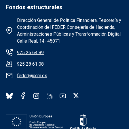
Fondos estructurales
Información de la institución FEDER
Dirección General de Política Financiera, Tesorería y
Coordinación del FEDER Consejería de Hacienda,
Administraciones Públicas y Transformación Digital
Calle Real, 14- 45071
925 26 64 89
925 28 61 08
feder@jccm.es
Redes sociales institución FEDER