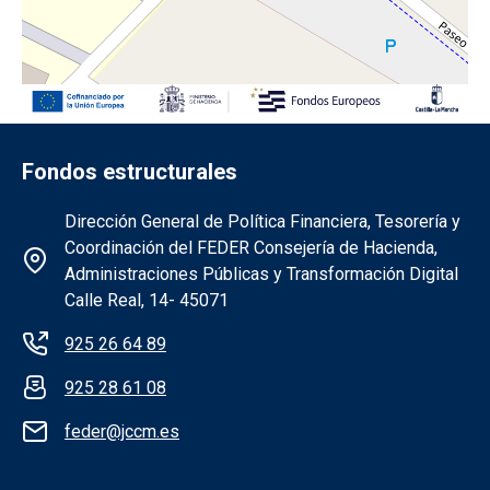
Fondos estructurales
Información de la institución FEDER
Dirección General de Política Financiera, Tesorería y
Coordinación del FEDER Consejería de Hacienda,
Administraciones Públicas y Transformación Digital
Calle Real, 14- 45071
925 26 64 89
925 28 61 08
feder@jccm.es