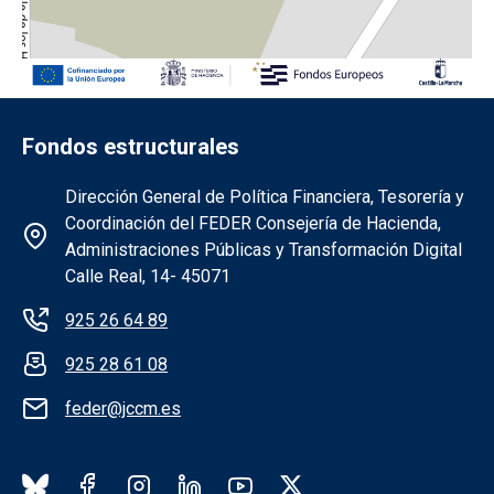
Fondos estructurales
Información de la institución FEDER
Dirección General de Política Financiera, Tesorería y
Coordinación del FEDER Consejería de Hacienda,
Administraciones Públicas y Transformación Digital
Calle Real, 14- 45071
925 26 64 89
925 28 61 08
feder@jccm.es
Redes sociales institución FEDER