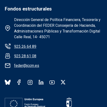
Fondos estructurales
Información de la institución FEDER
Dirección General de Política Financiera, Tesorería y
Coordinación del FEDER Consejería de Hacienda,
Administraciones Públicas y Transformación Digital
Calle Real, 14- 45071
925 26 64 89
925 28 61 08
feder@jccm.es
Redes sociales institución FEDER