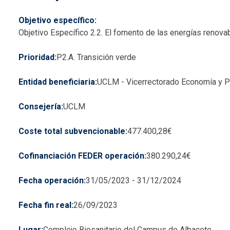
Objetivo específico
Objetivo Específico 2.2. El fomento de las energías renova
Prioridad
P2.A. Transición verde
Entidad beneficiaria
UCLM - Vicerrectorado Economía y Pl
Consejería
UCLM
Coste total subvencionable
477.400,28€
Cofinanciación FEDER operación
380.290,24€
Fecha operación
31/05/2023
-
31/12/2024
Fecha fin real
26/09/2023
Lugar
Complejo Biosanitario del Campus de Albacete