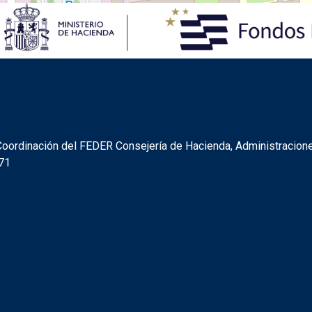
FEDER
y Coordinación del FEDER Consejería de Hacienda, Administracion
071
R