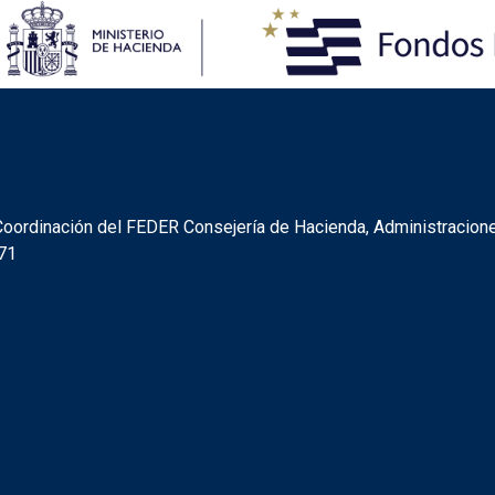
FEDER
y Coordinación del FEDER Consejería de Hacienda, Administracion
071
R