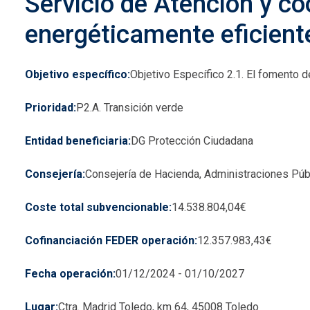
Servicio de Atención y c
energéticamente eficient
Objetivo específico
Objetivo Específico 2.1. El fomento d
Prioridad
P2.A. Transición verde
Entidad beneficiaria
DG Protección Ciudadana
Consejería
Consejería de Hacienda, Administraciones Públ
Coste total subvencionable
14.538.804,04€
Cofinanciación FEDER operación
12.357.983,43€
Fecha operación
01/12/2024
-
01/10/2027
Lugar
Ctra. Madrid Toledo, km 64, 45008 Toledo