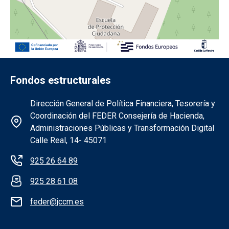
Fondos estructurales
Información de la institución FEDER
Dirección General de Política Financiera, Tesorería y
Coordinación del FEDER Consejería de Hacienda,
Administraciones Públicas y Transformación Digital
Calle Real, 14- 45071
925 26 64 89
925 28 61 08
feder@jccm.es