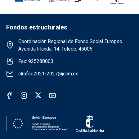
Fondos estructurales
Información de la institución FSE
Coordinación Regional de Fondo Social Europeo.
Avenida Irlanda, 14. Toledo, 45005
Fax: 925288003
clmfse2021-2027@jccm.es
Redes sociales institución FSE