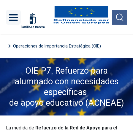
Pasar al contenido principal
Operaciones de Importancia Estratégica (OIE)
OIE-P7. Refuerzo para
alumnado con necesidades
específicas
de apoyo educativo (ACNEAE)
Imagen
La medida de
Refuerzo de la Red de Apoyo para el