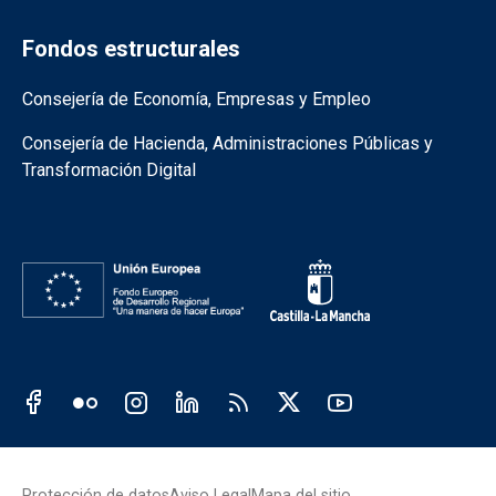
Fondos estructurales
Información de la institución
Consejería de Economía, Empresas y Empleo
Consejería de Hacienda, Administraciones Públicas y
Transformación Digital
Redes sociales JCCM
Protección de datos
Aviso Legal
Mapa del sitio