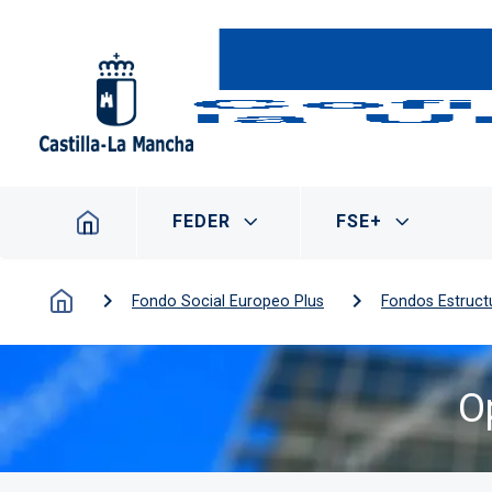
Pasar al contenido principal
Navegación principal
FEDER
FSE+
Fondo Social Europeo Plus
Fondos Estruct
O
Imagen