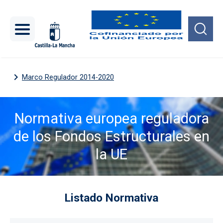
Pasar al contenido principal
Marco Regulador 2014-2020
Normativa europea reguladora
de los Fondos Estructurales en
la UE
Imagen
Listado Normativa