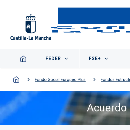
Pasar al contenido principal
Navegación principal
FEDER
FSE+
Fondo Social Europeo Plus
Fondos Estruct
Acuerdo 
Imagen