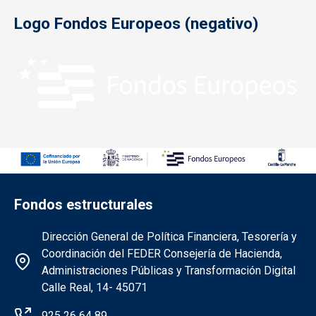
Logo Fondos Europeos (negativo)
Fondos estructurales
Información de la institución FEDER
Dirección General de Política Financiera, Tesorería y
Coordinación del FEDER Consejería de Hacienda,
Administraciones Públicas y Transformación Digital
Calle Real, 14- 45071
925 26 64 89