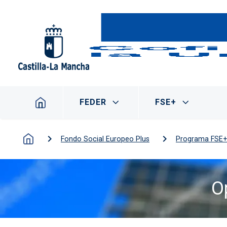
Pasar al contenido principal
Navegación principal
FEDER
FSE+
Fondo Social Europeo Plus
Programa FSE+ 
O
Imagen