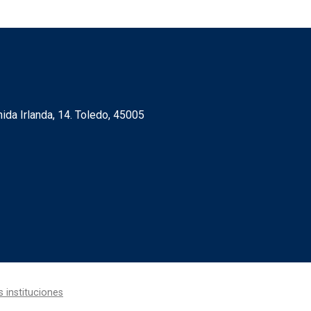
SE
da Irlanda, 14. Toledo, 45005
Redes s
s instituciones