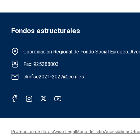
Fondos estructurales
Información de la institución F
Coordinación Regional de Fondo Social Europeo. Aveni
Fax: 925288003
clmfse2021-2027@jccm.es
Redes sociales institución FSE
Menú legal
Protección de datos
Aviso Legal
Mapa del sitio
Accesibilidad
Otra