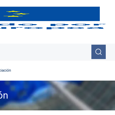
ciación
ón