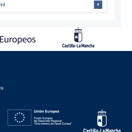
vil
es