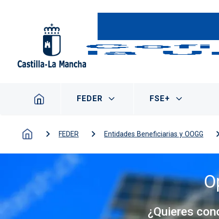
Pasar al contenido principal
Navegación principal
FEDER
FSE+
FEDER
Entidades Beneficiarias y OOGG
O
¿Quieres con