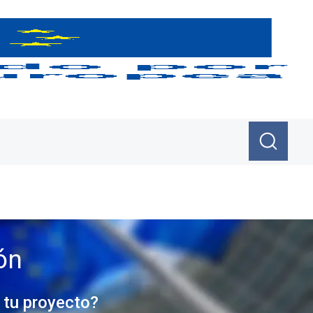
ón
 tu proyecto?