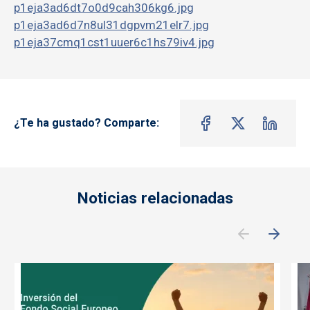
p1eja3ad6dt7o0d9cah306kg6.jpg
p1eja3ad6d7n8ul31dgpvm21elr7.jpg
p1eja37cmq1cst1uuer6c1hs79iv4.jpg
¿Te ha gustado? Comparte:
Noticias relacionadas